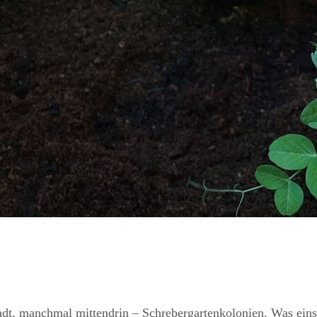
t, manchmal mittendrin – Schrebergartenkolonien. Was einst 