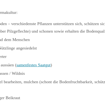
rmakultur:
den – verschiedenste Pflanzen unterstützen sich, schützen si
ber Pilzgeflechte) und schonen sowie erhalten die Bodenquali
 und dem Menschen
Nützlinge angesiedelst
rter
 aussäen (
samenfestes Saatgut
)
assen / Wildnis
 bearbeiten, mulchen (schont die Bodenfruchtbarkeit, schützt
ger Beikraut